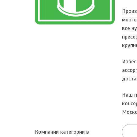
Произ
много
все н
пресе
крупн
Извес
ассор
доста
Наш п
консе
Моско
Компании категории в