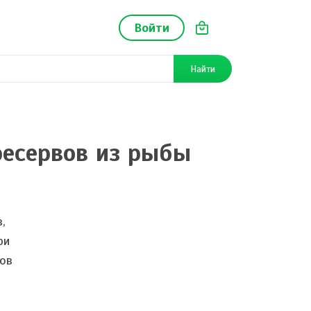
Войти
Найти
ресервов из рыбы
,
ри
тов