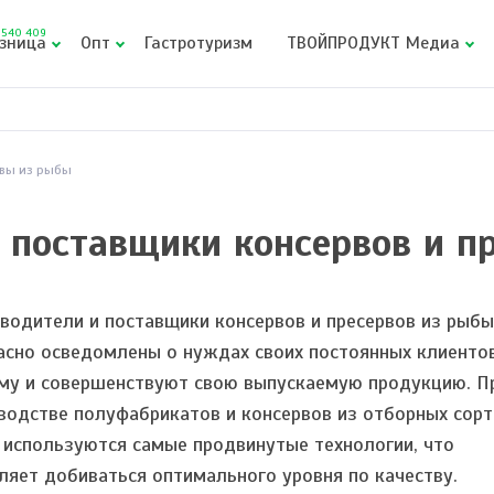
540 409
зница
Опт
Гастротуризм
ТВОЙПРОДУКТ Медиа
вы из рыбы
 поставщики консервов и п
водители и поставщики консервов и пресервов из рыбы
асно осведомлены о нуждах своих постоянных клиентов
му и совершенствуют свою выпускаемую продукцию. П
водстве полуфабрикатов и консервов из отборных сор
 используются самые продвинутые технологии, что
ляет добиваться оптимального уровня по качеству.