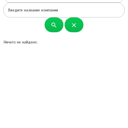
search
close
Ничего не найдено.