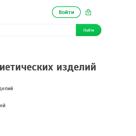
Войти
Найти
иетических изделий
делий
сей