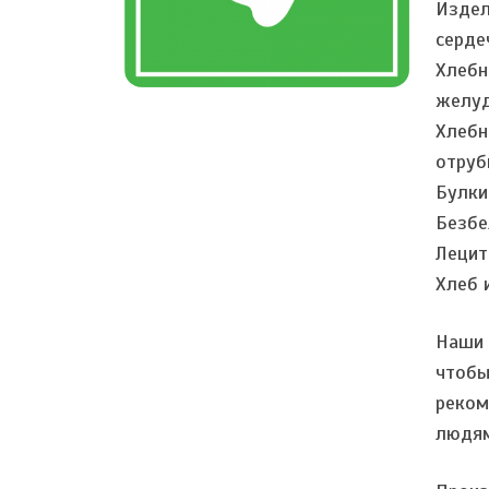
Издел
серде
Хлебн
желуд
Хлебн
отруб
Булки
Безбе
Лецит
Хлеб 
Наши 
чтобы
реком
людям