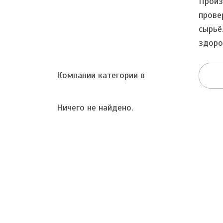
Произ
прове
сырьё
здоро
Компании категории в
Ничего не найдено.