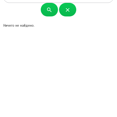
search
close
Ничего не найдено.