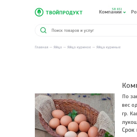
58 651
Компании
Ро
Главная
Яйцо
Яйцо куриное
Яйца куриные
Ком
По за
вес од
гр. Ка
лукош
Срок