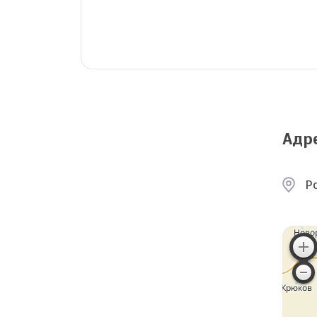
Адр
Ро