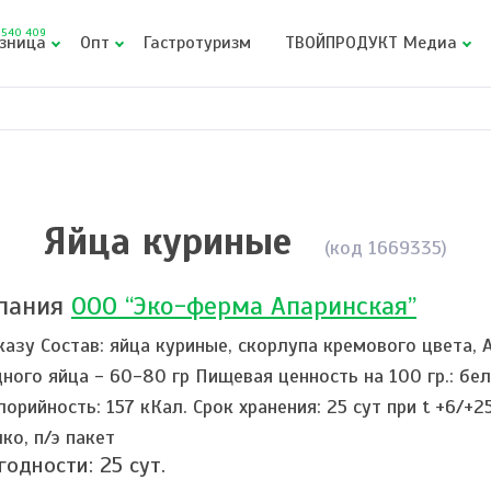
540 409
зница
Опт
Гастротуризм
ТВОЙПРОДУКТ Медиа
Яйца куриные
(код 1669335)
пания
ООО “Эко-ферма Апаринская”
казу Состав: яйца куриные, скорлупа кремового цвета,
ного яйца - 60-80 гр Пищевая ценность на 100 гр.: белки:
лорийность: 157 кКал. Срок хранения: 25 сут при t +6/+2
ко, п/э пакет
 годности:
25
сут.