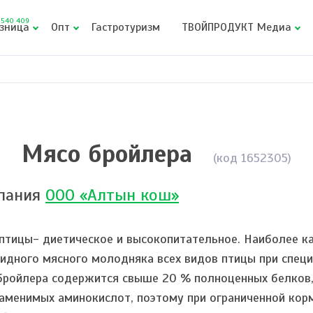
540 409
зница
Опт
Гастротуризм
ТВОЙПРОДУКТ Медиа
Мясо бройлера
(код 1652305)
пания
ООО «Алтын кош»
птицы- диетическое и высокопитательное. Наиболее к
ридного мясного молодняка всех видов птицы при спе
бройлера содержится свыше 20 % полноценных белков,
аменимых аминокислот, поэтому при ограниченной ко