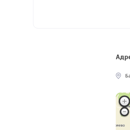
Адр
Б