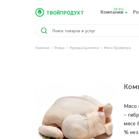
58 651
Компании
Ро
Главная
Птица
Курица/цыплята
Мясо бройлера
Ком
Мясо 
- гиб
мясе 
% нез