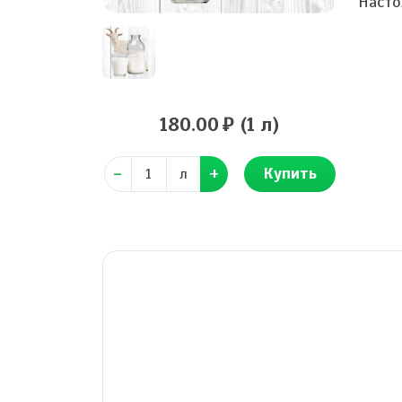
Насто
180.00
(1 л)
Купить
л