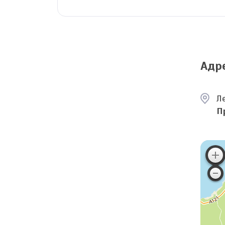
Адр
Л
П