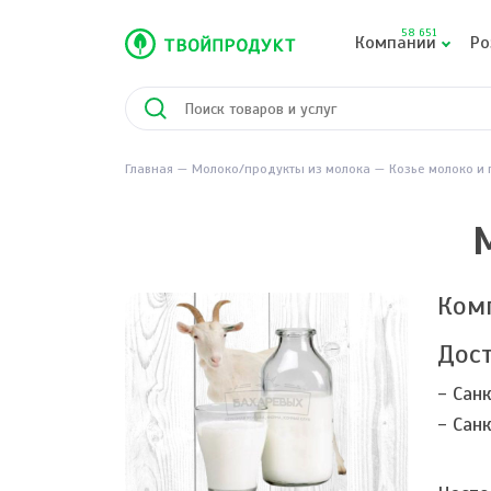
58 651
Компании
Ро
Главная
Молоко/продукты из молока
Козье молоко и 
Ком
Дост
- Сан
- Сан