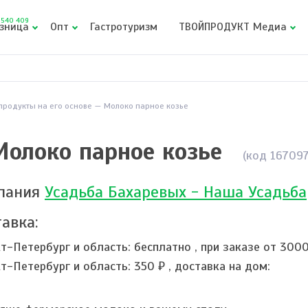
540 409
зница
Опт
Гастротуризм
ТВОЙПРОДУКТ Медиа
продукты на его основе
Молоко парное козье
Молоко парное козье
(код 167097
пания
Усадьба Бахаревых - Наша Усадьба
авка:
кт-Петербург и область:
бесплатно
,
при заказе от 300
кт-Петербург и область:
350 ₽
,
доставка на дом: