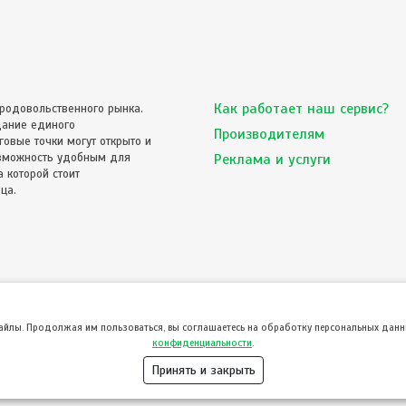
Как работает наш сервис?
родовольственного рынка.
дание единого
Производителям
овые точки могут открыто и
озможность удобным для
Реклама и услуги
 которой стоит
ца.
файлы. Продолжая им пользоваться, вы соглашаетесь на обработку персональных данны
конфиденциальности
.
Принять и закрыть
© ТвойПродукт 2010 - 2026
означает согласие с
Пользовательским соглашением
и
Политикой конфиденциальности