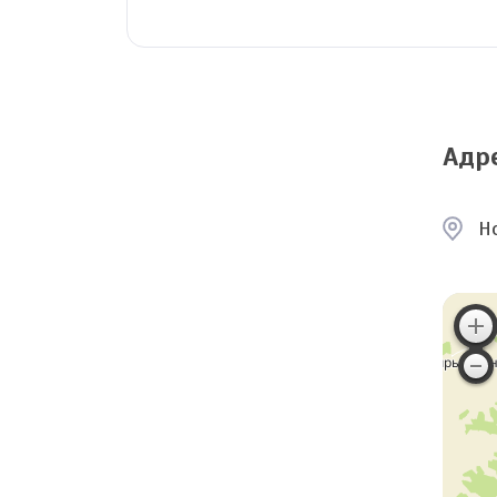
Адр
Н