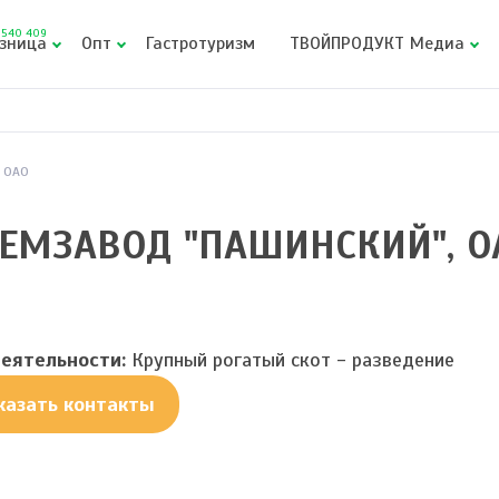
540 409
зница
Опт
Гастротуризм
ТВОЙПРОДУКТ Медиа
 ОАО
ЕМЗАВОД "ПАШИНСКИЙ", О
еятельности:
Крупный рогатый скот - разведение
казать контакты