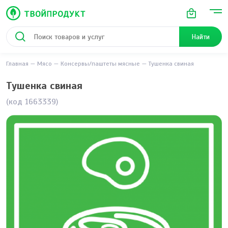
Найти
Главная
Мясо
Консервы/паштеты мясные
Тушенка свиная
Тушенка свиная
(код 1663339)