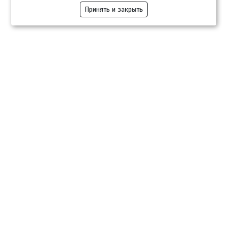
Принять и закрыть
Компании
Розница
Опт
Гастротуризм
ТВОЙПРОДУКТ Медиа
ТВОЙПРОДУКТ – информационно-торговая платформа
продовольственного рынка. Основной задачей проекта ТВОЙПРОДУКТ