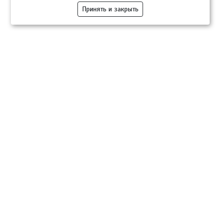
Принять и закрыть
Компании
Розница
Опт
Гастротуризм
ТВОЙПРОДУКТ Медиа
ТВОЙПРОДУКТ – информационно-торговая платформа
продовольственного рынка. Основной задачей проекта ТВОЙПРОДУКТ