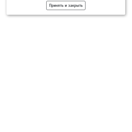
Принять и закрыть
Компании
Розница
Опт
Гастротуризм
ТВОЙПРОДУКТ Медиа
ТВОЙПРОДУКТ – информационно-торговая платформа
продовольственного рынка. Основной задачей проекта ТВОЙПРОДУКТ