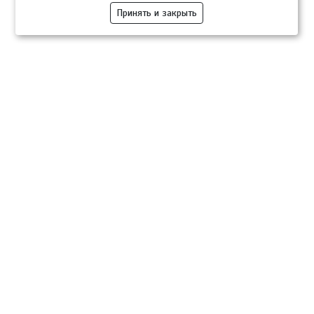
Принять и закрыть
Компании
Розница
Опт
Гастротуризм
ТВОЙПРОДУКТ Медиа
ТВОЙПРОДУКТ – информационно-торговая платформа
продовольственного рынка. Основной задачей проекта ТВОЙПРОДУКТ