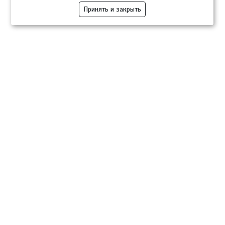
Принять и закрыть
Компании
Розница
Опт
Гастротуризм
ТВОЙПРОДУКТ Медиа
ТВОЙПРОДУКТ – информационно-торговая платформа
продовольственного рынка. Основной задачей проекта ТВОЙПРОДУКТ